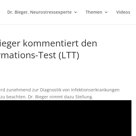
Dr. Bieger, Neurostressexperte
Themen
Videos
 Bieger kommentiert den
mations-Test (LTT)
ird zunehmend zur Diagnostik von Infektionserkrankungen
s zu beachten. Dr. Bieger nimmt dazu Stellung.