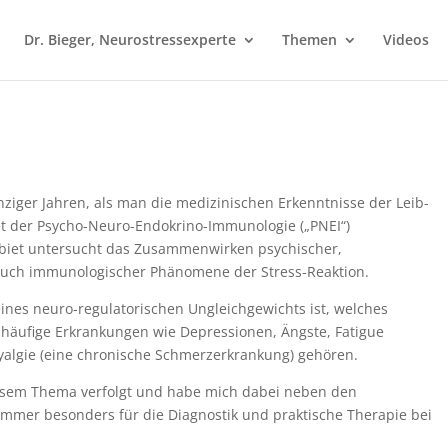
Dr. Bieger, Neurostressexperte
Themen
Videos
nziger Jahren, als man die medizinischen Erkenntnisse der Leib-
t der Psycho-Neuro-Endokrino-Immunologie („PNEI“)
biet untersucht das Zusammenwirken psychischer,
auch immunologischer Phänomene der Stress-Reaktion.
nes neuro-regulatorischen Ungleichgewichts ist, welches
o häufige Erkrankungen wie Depressionen, Ängste, Fatigue
algie (eine chronische Schmerzerkrankung) gehören.
diesem Thema verfolgt und habe mich dabei neben den
mmer besonders für die Diagnostik und praktische Therapie bei